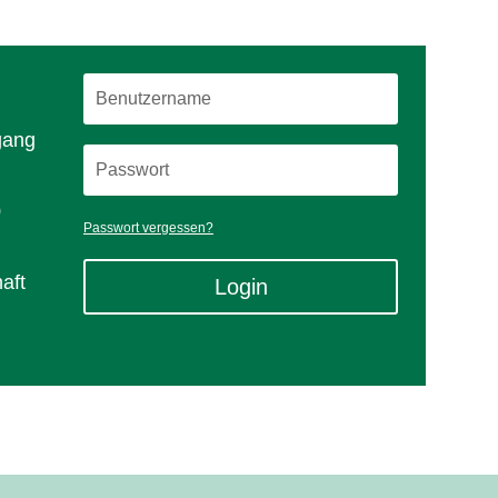
gang
0
Passwort vergessen?
aft
Login